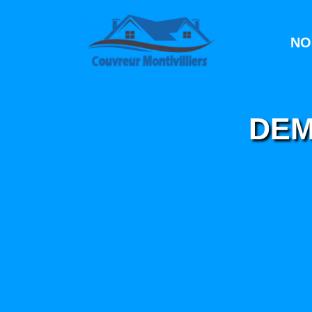
NO
DEM