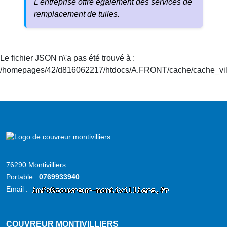
L'entreprise offre également des services de
remplacement de tuiles.
Le fichier JSON n\'a pas été trouvé à :
/homepages/42/d816062217/htdocs/A.FRONT/cache/cache_vill
Accueil
couvreur
.
montivilliers
76290 Montivilliers
Portable :
0769933940
Email :
COUVREUR MONTIVILLIERS