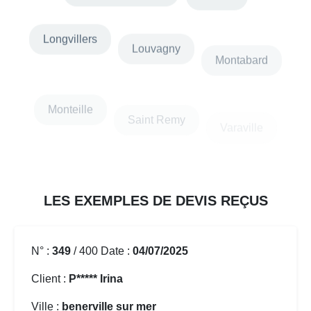
Longvillers
Louvagny
Montabard
Monteille
Saint Remy
Varaville
Villy Bocage
LES EXEMPLES DE DEVIS REÇUS
N° :
349
/ 400 Date :
04/07/2025
Client :
P***** Irina
Ville :
benerville sur mer