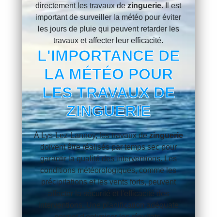
directement les travaux de
zinguerie
. Il est
important de surveiller la météo pour éviter
les jours de pluie qui peuvent retarder les
travaux et affecter leur efficacité.
L'IMPORTANCE DE
LA MÉTÉO POUR
LES TRAVAUX DE
ZINGUERIE
À Lys-Lez-Lannoy, les travaux de
zinguerie
doivent être réalisés par temps sec pour
garantir la qualité des interventions. Les
conditions météorologiques, comme les
précipitations et les vents forts, peuvent
affecter la sécurité et l'efficacité des
interventions. Une planification adéquate
permet d'optimiser les résultats.