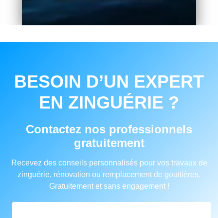
BESOIN D’UN EXPERT
EN ZINGUÉRIE ?
Contactez nos professionnels
gratuitement
Recevez des conseils personnalisés pour vos travaux de
zinguérie, rénovation ou remplacement de gouttières.
Gratuitement et sans engagement !
FORMULAIRE DE CONTACT