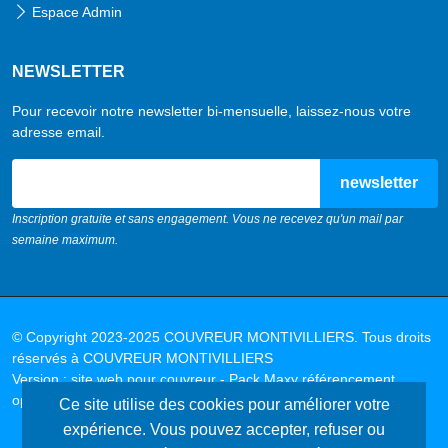
Espace Admin
NEWSLETTER
Pour recevoir notre newsletter bi-mensuelle, laissez-nous votre
adresse email.
email
Inscription gratuite et sans engagement. Vous ne recevez qu'un mail par
semaine maximum.
© Copyright 2023-2025
COUVREUR MONTIVILLIERS
. Tous droits
réservés à
COUVREUR MONTIVILLIERS
Version :
site web pour couvreur - Pack Maxy référencement
optimisé SEO local - V3.0 - Janvier 2025
Ce site utilise des cookies pour améliorer votre
site internet créer par
MAXYPUB
expérience. Vous pouvez accepter, refuser ou
vous aussi obtenez un site internet spéciale couvreur à partir de