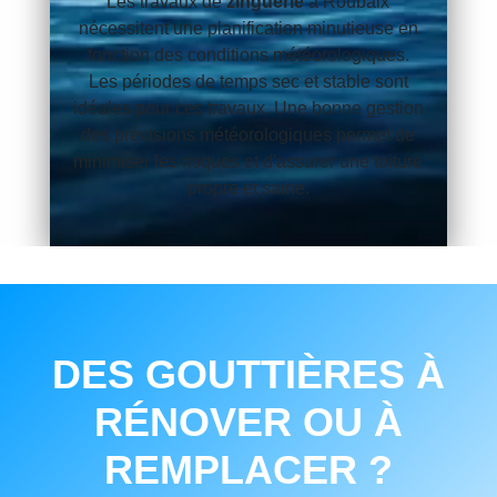
Les travaux de
zinguerie
à Roubaix
nécessitent une planification minutieuse en
fonction des conditions météorologiques.
Les périodes de temps sec et stable sont
idéales pour ces travaux. Une bonne gestion
des prévisions météorologiques permet de
minimiser les risques et d'assurer une toiture
propre et saine.
DES GOUTTIÈRES À
RÉNOVER OU À
REMPLACER ?