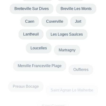
Bretteville Sur Dives
Breville Les Monts
Caen
Cuverville
Jort
Lantheuil
Les Loges Saulces
Loucelles
Martragny
Merville Franceville Plage
Ouffieres
Preaux Bocage
Saint Agnan Le Malherbe
Saint Contest
Sainte Honorine La Chardonne