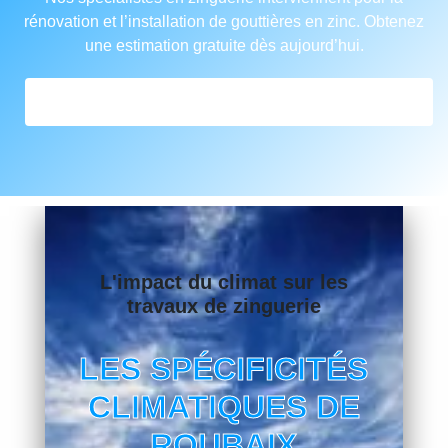
rénovation et l’installation de gouttières en zinc. Obtenez
une estimation gratuite dès aujourd’hui.
FORMULAIRE DE DEVIS EN ZINGUERIE
L'impact du climat sur les
travaux de zinguerie
LES SPÉCIFICITÉS
CLIMATIQUES DE
ROUBAIX